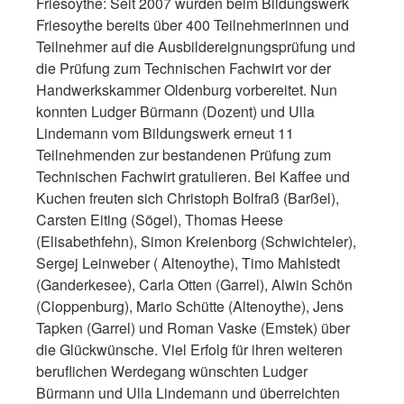
Friesoythe: Seit 2007 wurden beim Bildungswerk
Friesoythe bereits über 400 Teilnehmerinnen und
Teilnehmer auf die Ausbildereignungsprüfung und
die Prüfung zum Technischen Fachwirt vor der
Handwerkskammer Oldenburg vorbereitet. Nun
konnten Ludger Bürmann (Dozent) und Ulla
Lindemann vom Bildungswerk erneut 11
Teilnehmenden zur bestandenen Prüfung zum
Technischen Fachwirt gratulieren. Bei Kaffee und
Kuchen freuten sich Christoph Bolfraß (Barßel),
Carsten Eiting (Sögel), Thomas Heese
(Elisabethfehn), Simon Kreienborg (Schwichteler),
Sergej Leinweber ( Altenoythe), Timo Mahlstedt
(Ganderkesee), Carla Otten (Garrel), Alwin Schön
(Cloppenburg), Mario Schütte (Altenoythe), Jens
Tapken (Garrel) und Roman Vaske (Emstek) über
die Glückwünsche. Viel Erfolg für ihren weiteren
beruflichen Werdegang wünschten Ludger
Bürmann und Ulla Lindemann und überreichten