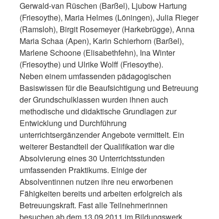
Gerwald-van Rüschen (Barßel), Ljubow Hartung
(Friesoythe), Maria Helmes (Löningen), Julia Rieger
(Ramsloh), Birgit Rosemeyer (Harkebrügge), Anna
Maria Schaa (Apen), Karin Schierhorn (Barßel),
Marlene Schoone (Elisabethfehn), Ina Winter
(Friesoythe) und Ulrike Wolff (Friesoythe).
Neben einem umfassenden pädagogischen
Basiswissen für die Beaufsichtigung und Betreuung
der Grundschulklassen wurden ihnen auch
methodische und didaktische Grundlagen zur
Entwicklung und Durchführung
unterrichtsergänzender Angebote vermittelt. Ein
weiterer Bestandteil der Qualifikation war die
Absolvierung eines 30 Unterrichtsstunden
umfassenden Praktikums. Einige der
Absolventinnen nutzen ihre neu erworbenen
Fähigkeiten bereits und arbeiten erfolgreich als
Betreuungskraft. Fast alle Teilnehmerinnen
besuchen ab dem 13.09.2011 im Bildungswerk