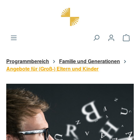
alt springen
Ware
Programmbereich
Familie und Generationen
Angebote für (Groß-) Eltern und Kinder