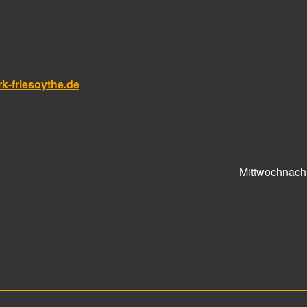
-friesoythe.de
Mittwochnach